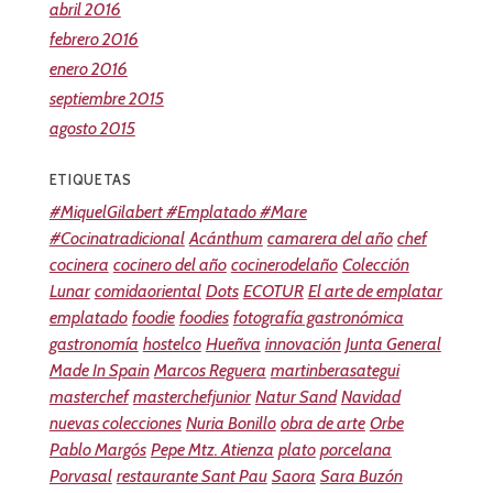
abril 2016
febrero 2016
enero 2016
septiembre 2015
agosto 2015
ETIQUETAS
#MiquelGilabert #Emplatado #Mare
#Cocinatradicional
Acánthum
camarera del año
chef
cocinera
cocinero del año
cocinerodelaño
Colección
Lunar
comidaoriental
Dots
ECOTUR
El arte de emplatar
emplatado
foodie
foodies
fotografía gastronómica
gastronomía
hostelco
Hueñva
innovación
Junta General
Made In Spain
Marcos Reguera
martinberasategui
masterchef
masterchefjunior
Natur Sand
Navidad
nuevas colecciones
Nuria Bonillo
obra de arte
Orbe
Pablo Margós
Pepe Mtz. Atienza
plato
porcelana
Porvasal
restaurante Sant Pau
Saora
Sara Buzón