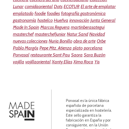
Lunar
comidaoriental
Dots
ECOTUR
El arte de emplatar
emplatado
foodie
foodies
fotografía gastronómica
gastronomía
hostelco
Hueñva
innovación
Junta General
Made In Spain
Marcos Reguera
martinberasategui
masterchef
masterchefjunior
Natur Sand
Navidad
nuevas colecciones
Nuria Bonillo
obra de arte
Orbe
Pablo Margós
Pepe Mtz. Atienza
plato
porcelana
Porvasal
restaurante Sant Pau
Saora
Sara Buzón
vajilla
vajillaoriental
Xanty Elías
Ximo Roca
Yis
Porvasal es la única fábrica
española de porcelana
especializada en hostelería.
Este sello garantiza la
fabricación en España y por
consiguiente, en la Unión