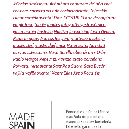
#Cocinatradicional
Acánthum
camarera del año
chef
cocinera
cocinero del año
cocinerodelaño
Colección
Lunar
comidaoriental
Dots
ECOTUR
El arte de emplatar
emplatado
foodie
foodies
fotografía gastronómica
gastronomía
hostelco
Hueñva
innovación
Junta General
Made In Spain
Marcos Reguera
martinberasategui
masterchef
masterchefjunior
Natur Sand
Navidad
nuevas colecciones
Nuria Bonillo
obra de arte
Orbe
Pablo Margós
Pepe Mtz. Atienza
plato
porcelana
Porvasal
restaurante Sant Pau
Saora
Sara Buzón
vajilla
vajillaoriental
Xanty Elías
Ximo Roca
Yis
Porvasal es la única fábrica
española de porcelana
especializada en hostelería.
Este sello garantiza la