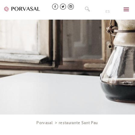
Skip
Buscar:
to
ES
content
>
Porvasal
restaurante Sant Pau