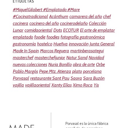
ETIQUETAS
#MiquelGilabert #Emplatado #Mare
#Cocinatradicional
Acánthum
camarera del año
chef
cocinera
cocinero del año
cocinerodelaño
Colección
Lunar
comidaoriental
Dots
ECOTUR
El arte de emplatar
emplatado
foodie
foodies
fotografía gastronómica
gastronomía
hostelco
Hueñva
innovación
Junta General
Made In Spain
Marcos Reguera
martinberasategui
masterchef
masterchefjunior
Natur Sand
Navidad
nuevas colecciones
Nuria Bonillo
obra de arte
Orbe
Pablo Margós
Pepe Mtz. Atienza
plato
porcelana
Porvasal
restaurante Sant Pau
Saora
Sara Buzón
vajilla
vajillaoriental
Xanty Elías
Ximo Roca
Yis
Porvasal es la única fábrica