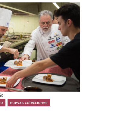
ño
,
co
nuevas colecciones