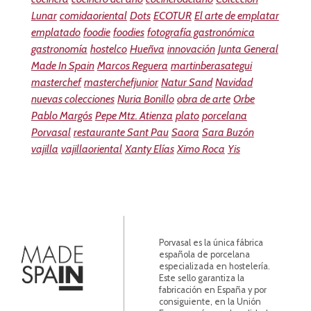
Lunar
comidaoriental
Dots
ECOTUR
El arte de emplatar
emplatado
foodie
foodies
fotografía gastronómica
gastronomía
hostelco
Hueñva
innovación
Junta General
Made In Spain
Marcos Reguera
martinberasategui
masterchef
masterchefjunior
Natur Sand
Navidad
nuevas colecciones
Nuria Bonillo
obra de arte
Orbe
Pablo Margós
Pepe Mtz. Atienza
plato
porcelana
Porvasal
restaurante Sant Pau
Saora
Sara Buzón
vajilla
vajillaoriental
Xanty Elías
Ximo Roca
Yis
Porvasal es la única fábrica
española de porcelana
especializada en hostelería.
Este sello garantiza la
fabricación en España y por
consiguiente, en la Unión