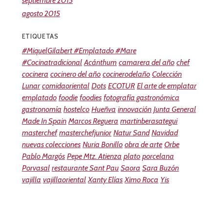
septiembre 2015
agosto 2015
ETIQUETAS
#MiquelGilabert #Emplatado #Mare
#Cocinatradicional
Acánthum
camarera del año
chef
cocinera
cocinero del año
cocinerodelaño
Colección
Lunar
comidaoriental
Dots
ECOTUR
El arte de emplatar
emplatado
foodie
foodies
fotografía gastronómica
gastronomía
hostelco
Hueñva
innovación
Junta General
Made In Spain
Marcos Reguera
martinberasategui
masterchef
masterchefjunior
Natur Sand
Navidad
nuevas colecciones
Nuria Bonillo
obra de arte
Orbe
Pablo Margós
Pepe Mtz. Atienza
plato
porcelana
Porvasal
restaurante Sant Pau
Saora
Sara Buzón
vajilla
vajillaoriental
Xanty Elías
Ximo Roca
Yis