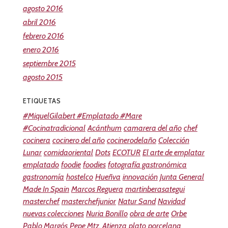
agosto 2016
abril 2016
febrero 2016
enero 2016
septiembre 2015
agosto 2015
ETIQUETAS
#MiquelGilabert #Emplatado #Mare
#Cocinatradicional
Acánthum
camarera del año
chef
cocinera
cocinero del año
cocinerodelaño
Colección
Lunar
comidaoriental
Dots
ECOTUR
El arte de emplatar
emplatado
foodie
foodies
fotografía gastronómica
gastronomía
hostelco
Hueñva
innovación
Junta General
Made In Spain
Marcos Reguera
martinberasategui
masterchef
masterchefjunior
Natur Sand
Navidad
nuevas colecciones
Nuria Bonillo
obra de arte
Orbe
Pablo Margós
Pepe Mtz. Atienza
plato
porcelana