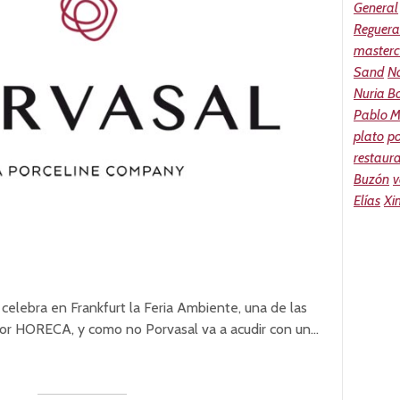
General
Reguera
masterc
Sand
N
Nuria Bo
Pablo M
plato
p
restaur
Buzón
v
Elías
Xi
 celebra en Frankfurt la Feria Ambiente, una de las
or HORECA, y como no Porvasal va a acudir con un…