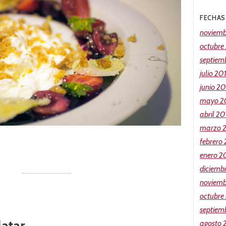
FECHAS
noviemb
octubre
septiem
julio 20
junio 2
mayo 2
abril 20
marzo 
febrero
enero 2
diciemb
noviemb
octubre
septiem
latar
agosto 