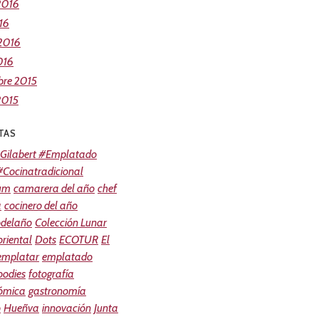
2016
16
 2016
016
bre 2015
2015
TAS
Gilabert #Emplatado
Cocinatradicional
um
camarera del año
chef
a
cocinero del año
odelaño
Colección Lunar
riental
Dots
ECOTUR
El
 emplatar
emplatado
oodies
fotografía
ómica
gastronomía
o
Hueñva
innovación
Junta