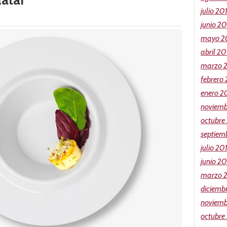
julio 20
junio 2
mayo 2
abril 20
marzo 
febrero
enero 2
noviemb
octubre
septiem
julio 20
junio 20
marzo 
diciemb
noviemb
octubre