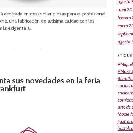
agosto 
abril 20
tá centrada en desarrollar piezas para el profesional
febrero
ne, una fabricación de altísima calidad con los
enero 2
más exigente a…
septiem
agosto 
ETIQUE
#Miquel
#Mare #
nta sus novedades en la feria
Acánth
cociner
ankfurt
cociner
comidao
arte de
foodie
f
gastron
hostelc