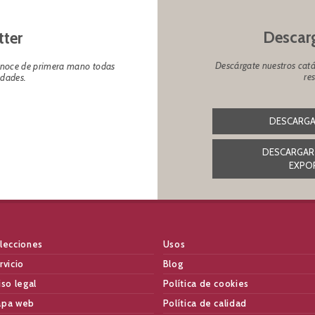
Descarg
tter
Descárgate nuestros catá
conoce de primera mano todas
re
edades.
DESCARGA
DESCARGAR
EXPO
lecciones
Usos
rvicio
Blog
iso legal
Política de cookies
pa web
Política de calidad