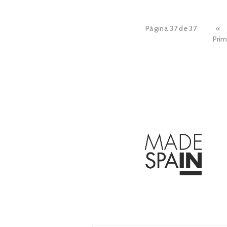
Página 37 de 37
«
Prim