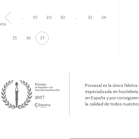
«
...
10
20
30
...
33
34
era
35
36
37
Porvasal es la única fábric
especializada en hostelería.
en España y por consiguien
la calidad de todos nuestro