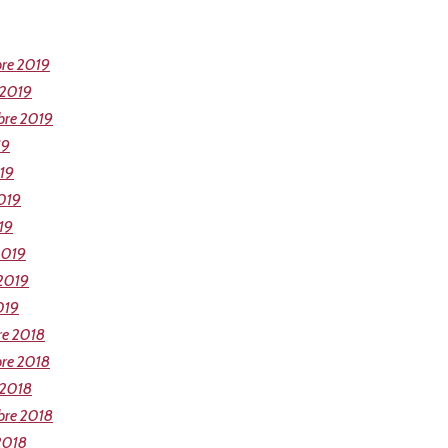
re 2019
 2019
bre 2019
19
019
019
19
2019
 2019
019
re 2018
re 2018
 2018
bre 2018
2018