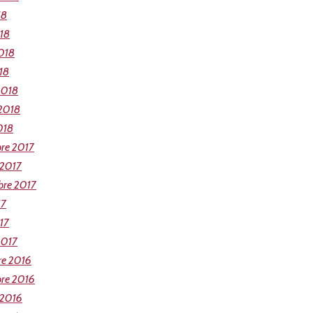
18
018
018
18
2018
 2018
018
re 2017
 2017
bre 2017
17
17
2017
re 2016
re 2016
 2016