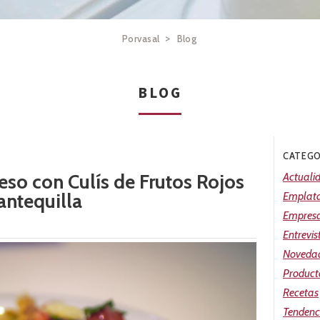
>
Porvasal
Blog
BLOG
CATEGO
so con Culís de Frutos Rojos
Actuali
antequilla
Emplat
Empres
Entrevis
Noveda
Product
Recetas
Tendenc