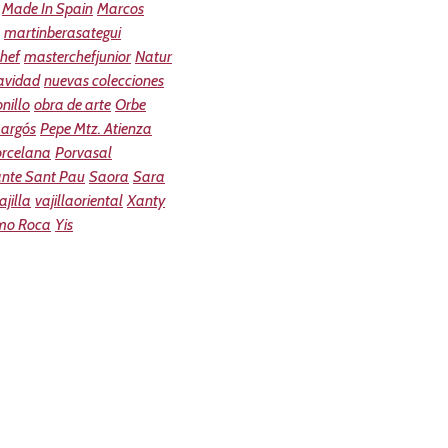
Made In Spain
Marcos
martinberasategui
hef
masterchefjunior
Natur
avidad
nuevas colecciones
nillo
obra de arte
Orbe
argós
Pepe Mtz. Atienza
orcelana
Porvasal
ante Sant Pau
Saora
Sara
ajilla
vajillaoriental
Xanty
mo Roca
Yis