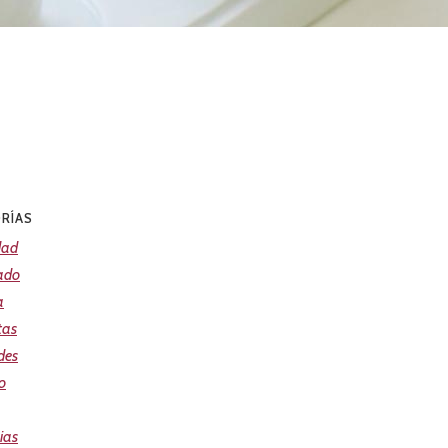
RÍAS
dad
ado
a
tas
des
o
ias