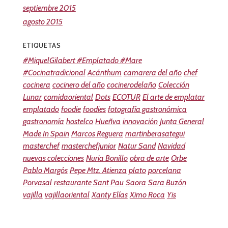
septiembre 2015
agosto 2015
ETIQUETAS
#MiquelGilabert #Emplatado #Mare
#Cocinatradicional
Acánthum
camarera del año
chef
cocinera
cocinero del año
cocinerodelaño
Colección
Lunar
comidaoriental
Dots
ECOTUR
El arte de emplatar
emplatado
foodie
foodies
fotografía gastronómica
gastronomía
hostelco
Hueñva
innovación
Junta General
Made In Spain
Marcos Reguera
martinberasategui
masterchef
masterchefjunior
Natur Sand
Navidad
nuevas colecciones
Nuria Bonillo
obra de arte
Orbe
Pablo Margós
Pepe Mtz. Atienza
plato
porcelana
Porvasal
restaurante Sant Pau
Saora
Sara Buzón
vajilla
vajillaoriental
Xanty Elías
Ximo Roca
Yis