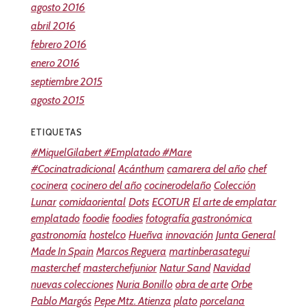
agosto 2016
abril 2016
febrero 2016
enero 2016
septiembre 2015
agosto 2015
ETIQUETAS
#MiquelGilabert #Emplatado #Mare
#Cocinatradicional
Acánthum
camarera del año
chef
cocinera
cocinero del año
cocinerodelaño
Colección
Lunar
comidaoriental
Dots
ECOTUR
El arte de emplatar
emplatado
foodie
foodies
fotografía gastronómica
gastronomía
hostelco
Hueñva
innovación
Junta General
Made In Spain
Marcos Reguera
martinberasategui
masterchef
masterchefjunior
Natur Sand
Navidad
nuevas colecciones
Nuria Bonillo
obra de arte
Orbe
Pablo Margós
Pepe Mtz. Atienza
plato
porcelana